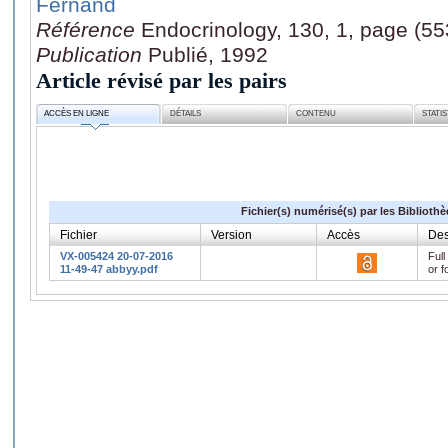
Fernand
Référence
Endocrinology, 130, 1, page (55
Publication
Publié, 1992
Article révisé par les pairs
ACCÈS EN LIGNE
DÉTAILS
CONTENU
STATI
Fichier(s) numérisé(s) par les Biblioth
Fichier
Version
Accès
Des
VX-005424 20-07-2016
Full
11-49-47 abbyy.pdf
or f