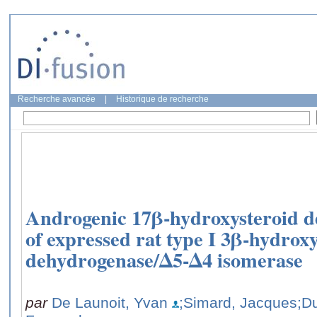
Recherche avancée
|
Historique de recherche
Androgenic 17β-hydroxysteroid d
of expressed rat type I 3β-hydrox
dehydrogenase/Δ5-Δ4 isomerase
par
De Launoit, Yvan
;Simard, Jacques
;D