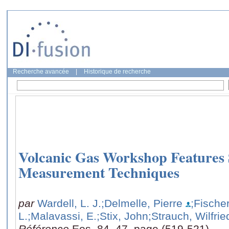
Recherche avancée
|
Historique de recherche
Volcanic Gas Workshop Features S
Measurement Techniques
par
Wardell, L. J.
;Delmelle, Pierre
;Fische
L.
;Malavassi, E.
;Stix, John
;Strauch, Wilfrie
Référence
Eos, 84, 47, page (519-521)