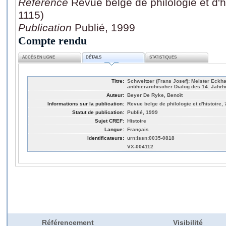
Référence
Revue belge de philologie et d'h
1115)
Publication
Publié, 1999
Compte rendu
ACCÈS EN LIGNE
DÉTAILS
STATISTIQUES
Titre:
Schweitzer (Frans Josef): Meister Eckhar
antihierarchischer Dialog des 14. Jahr
Auteur:
Beyer De Ryke, Benoît
Informations sur la publication:
Revue belge de philologie et d'histoire, 
Statut de publication:
Publié, 1999
Sujet CREF:
Histoire
Langue:
Français
Identificateurs:
urn:issn:0035-0818
VX-004112
Référencement
Visibilité