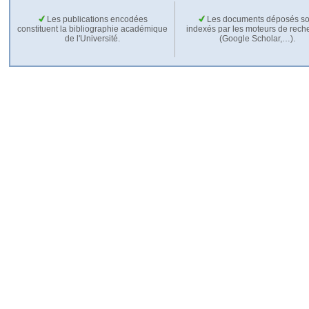
Les publications encodées
Les documents déposés so
constituent la bibliographie académique
indexés par les moteurs de rech
de l'Université.
(Google Scholar,…).