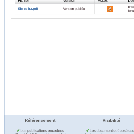
Fichier
Version
Accès
Des
Œuv
Sic-et-ita.pdf
Version publiée
l'œ
Référencement
Visibilité
Les publications encodées
Les documents déposés so