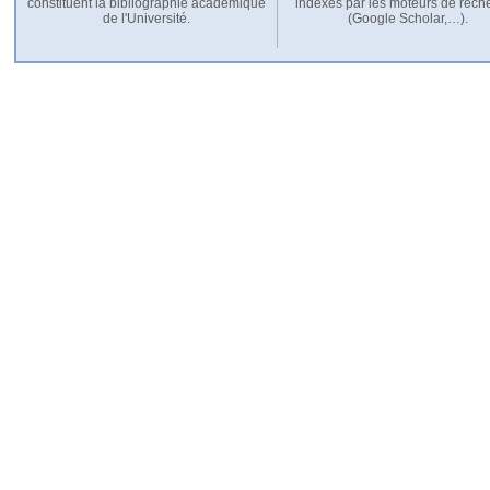
constituent la bibliographie académique
indexés par les moteurs de rech
de l'Université.
(Google Scholar,…).