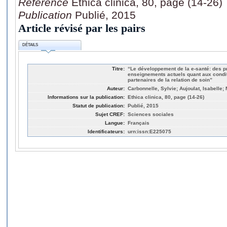
Référence
Ethica clinica, 80, page (14-26)
Publication
Publié, 2015
Article révisé par les pairs
DÉTAILS
Titre:
“Le développement de la e-santé: des p
enseignements actuels quant aux condi
partenaires de la relation de soin”
Auteur:
Carbonnelle, Sylvie; Aujoulat, Isabelle;
Informations sur la publication:
Ethica clinica, 80, page (14-26)
Statut de publication:
Publié, 2015
Sujet CREF:
Sciences sociales
Langue:
Français
Identificateurs:
urn:issn:E225075