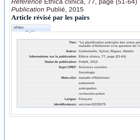
Référence
Ethica clinica, 77, page (51-64)
Publication
Publié, 2015
Article révisé par les pairs
DÉTAILS
Titre:
“La planification anticipée des soins po
maladie d’Alzheimer et la question de l
Auteur:
Carbonnelle, Sylvie; Rigaux, Natalie
Informations sur la publication:
Ethica clinica, 77, page (51-64)
Statut de publication:
Publié, 2015
Sujet CREF:
Sciences sociales
Sociologie
Mots-clés:
maladie d'Alzheimer
autonomie
anticipation
recherche-action
Langue:
Français
Identificateurs:
urn:issn:E225075