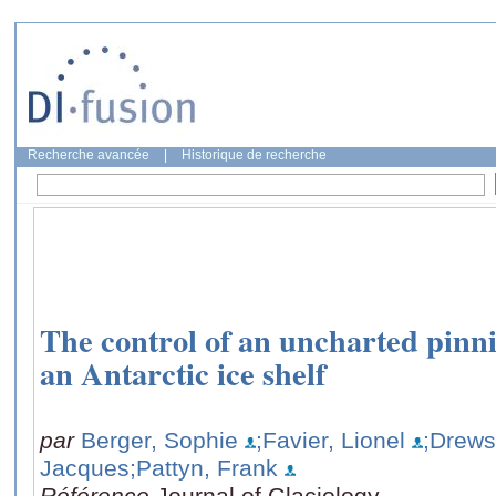
Recherche avancée
|
Historique de recherche
The control of an uncharted pinni
an Antarctic ice shelf
par
Berger, Sophie
;Favier, Lionel
;Drews
Jacques
;Pattyn, Frank
Référence
Journal of Glaciology