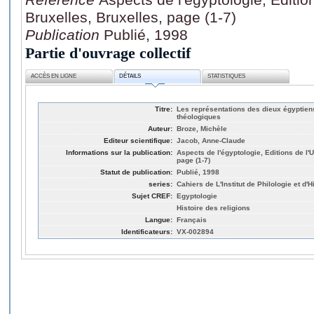
Bruxelles, Bruxelles, page (1-7)
Publication
Publié, 1998
Partie d'ouvrage collectif
ACCÈS EN LIGNE
DÉTAILS
STATISTIQUES
Titre:
Les représentations des dieux égyptien
théologiques
Auteur:
Broze, Michèle
Editeur scientifique:
Jacob, Anne-Claude
Informations sur la publication:
Aspects de l'égyptologie, Editions de l'
page (1-7)
Statut de publication:
Publié, 1998
series:
Cahiers de L'Institut de Philologie et d'H
Sujet CREF:
Egyptologie
Histoire des religions
Langue:
Français
Identificateurs:
VX-002894