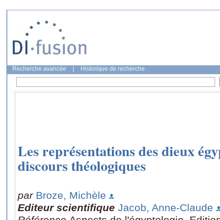
Recherche avancée
|
Historique de recherche
Les représentations des dieux égy
discours théologiques
par
Broze, Michèle
Editeur scientifique
Jacob, Anne-Claude
Référence
Aspects de l'égyptologie, Edition