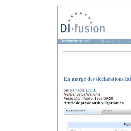
Recherche avancée
|
Historique de rec
En marge des déclarations fa
par
Remacle, Eric
Référence
La Wallonie
Publication
Publié, 1989-09-29
Article de presse ou de vulgarisation
ACCÈS EN LIGNE
DÉTAILS
Fich