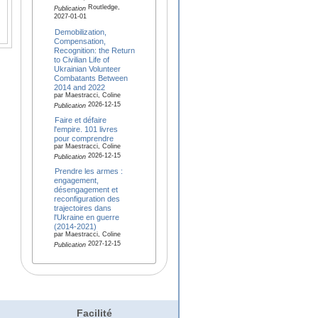
Routledge,
Publication
2027-01-01
Demobilization,
Compensation,
Recognition: the Return
to Civilian Life of
Ukrainian Volunteer
Combatants Between
2014 and 2022
par Maestracci, Coline
2026-12-15
Publication
Faire et défaire
l'empire. 101 livres
pour comprendre
par Maestracci, Coline
2026-12-15
Publication
Prendre les armes :
engagement,
désengagement et
reconfiguration des
trajectoires dans
l'Ukraine en guerre
(2014-2021)
par Maestracci, Coline
2027-12-15
Publication
Facilité