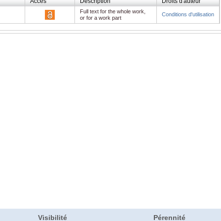
Accès
Description
Droits d'auteur
Full text for the whole work,
Conditions d'utilisation
or for a work part
Visibilité
Pérennité