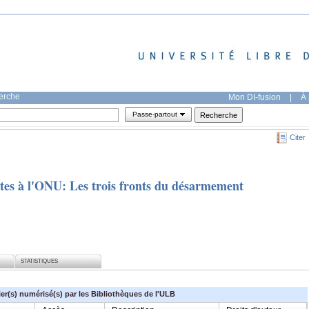
herche
Mon DI-fusion
|
À 
Passe-partout
Citer
ites à l'ONU: Les trois fronts du désarmement
STATISTIQUES
ier(s) numérisé(s) par les Bibliothèques de l'ULB