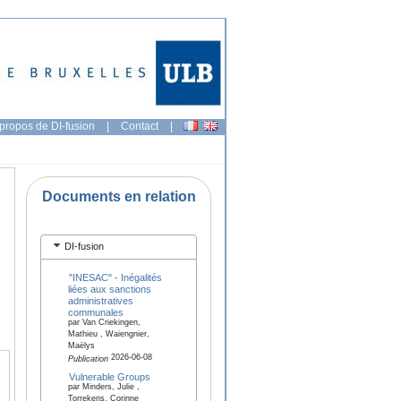
propos de DI-fusion
|
Contact
|
Documents en relation
DI-fusion
"INESAC" - Inégalités
liées aux sanctions
administratives
communales
par Van Criekingen,
Mathieu , Waiengnier,
Maëlys
2026-06-08
Publication
Vulnerable Groups
par Minders, Julie ,
Torrekens, Corinne