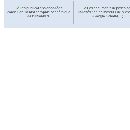
Les publications encodées
Les documents déposés so
constituent la bibliographie académique
indexés par les moteurs de rech
de l'Université.
(Google Scholar,…).