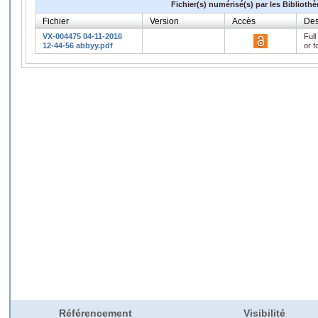
Fichier(s) numérisé(s) par les Biblioth
Fichier
Version
Accès
Des
VX-004475 04-11-2016
Full
12-44-56 abbyy.pdf
or f
Référencement
Visibilité