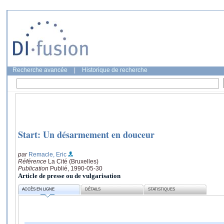
Recherche avancée
|
Historique de recherche
Start: Un désarmement en douceur
par
Remacle, Eric
Référence
La Cité (Bruxelles)
Publication
Publié, 1990-05-30
Article de presse ou de vulgarisation
ACCÈS EN LIGNE
DÉTAILS
STATISTIQUES