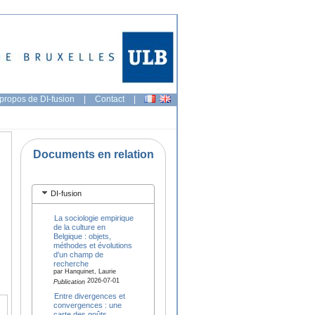
propos de DI-fusion
|
Contact
|
Documents en relation
DI-fusion
La sociologie empirique
de la culture en
Belgique : objets,
méthodes et évolutions
d'un champ de
recherche
par Hanquinet, Laurie
2026-07-01
Publication
Entre divergences et
convergences : une
carte des goûts