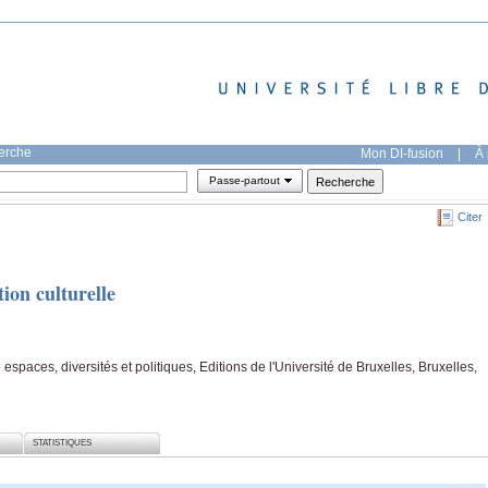
herche
Mon DI-fusion
|
À 
Passe-partout
Citer
tion culturelle
 espaces, diversités et politiques, Editions de l'Université de Bruxelles, Bruxelles,
STATISTIQUES