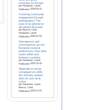
musicaux en Europe
par Hanquinet, Laurie
2026-04-15
Publication
Fostering community
engagement through
photography? The
case of an attempt to
decolonize Brussels.
par Mascia, Carla ,
Hanquinet, Laurie
2026-07-02
Publication
Divergences and
convergences across
European musical
preferences: How taste
varies within and
between countries
par Hanquinet, Laurie
2025-10-18
Publication
Maternité et norme
somatique:Les défis
des femmes artistes
dans les arts de la
scène
par Hanquinet, Laurie ,
Mascia, Carla
2025-12-01
Publication