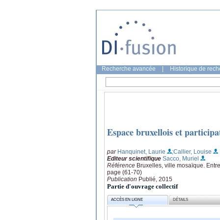
Recherche avancée
|
Historique de rec
Espace bruxellois et participa
par
Hanquinet, Laurie
;Callier, Louise
Editeur scientifique
Sacco, Muriel
Référence
Bruxelles, ville mosaïque. Entre
page (61-70)
Publication
Publié, 2015
Partie d'ouvrage collectif
ACCÈS EN LIGNE
DÉTAILS