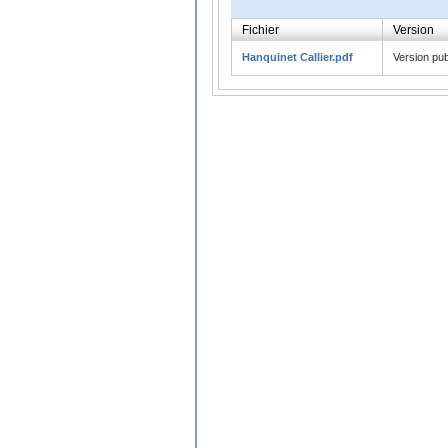
Fichier
Version
Hanquinet Callier.pdf
Version pub