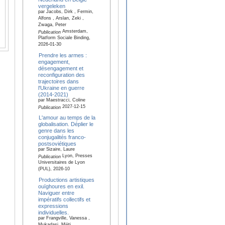
vergeleken
par Jacobs, Dirk , Fermin,
Alfons , Arslan, Zeki ,
Zwaga, Peter
Amsterdam,
Publication
Platform Sociale Binding,
2026-01-30
Prendre les armes :
engagement,
désengagement et
reconfiguration des
trajectoires dans
l'Ukraine en guerre
(2014-2021)
par Maestracci, Coline
2027-12-15
Publication
L'amour au temps de la
globalisation. Déplier le
genre dans les
conjugalités franco-
postsoviétiques
par Sizaire, Laure
Lyon, Presses
Publication
Universitaires de Lyon
(PUL), 2026-10
Productions artistiques
ouïghoures en exil.
Naviguer entre
impératifs collectifs et
expressions
individuelles.
par Frangville, Vanessa ,