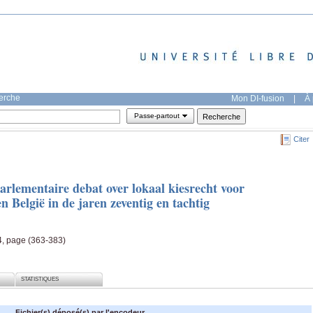
herche
Mon DI-fusion
|
À 
Passe-partout
Citer
rlementaire debat over lokaal kiesrecht voor
 België in de jaren zeventig en tachtig
 4, page (363-383)
STATISTIQUES
Fichier(s) déposé(s) par l'encodeur