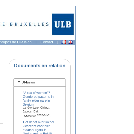
propos de DI-fusion
|
Contact
|
Documents en relation
DI-fusion
“A tale of women”?
Gendered patterns in
family elder care in
Belgium
par Giordano, Chiara ,
Jacobs, Dirk
2026-01-01
Publication
Het debat over lokaal
kiesrecht voor niet-
staatsburgers in
Nederland en België