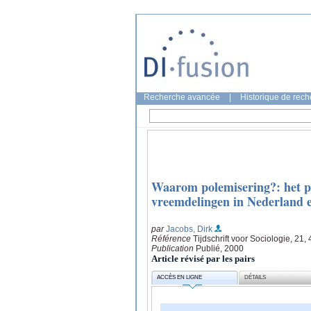
Recherche avancée
|
Historique de rec
Waarom polemisering?: het pa
vreemdelingen in Nederland en
par
Jacobs, Dirk
Référence
Tijdschrift voor Sociologie, 21,
Publication
Publié, 2000
Article révisé par les pairs
ACCÈS EN LIGNE
DÉTAILS