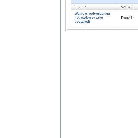
Fichier
Version
Waarom polemisering
het parlementaire
Postprint
debat.pdf