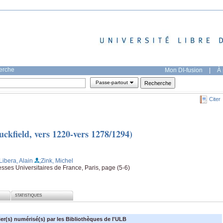
herche
Mon DI-fusion
|
À 
Passe-partout
Citer
kfield, vers 1220-vers 1278/1294)
Libera, Alain
;Zink, Michel
sses Universitaires de France, Paris, page (5-6)
STATISTIQUES
ier(s) numérisé(s) par les Bibliothèques de l'ULB