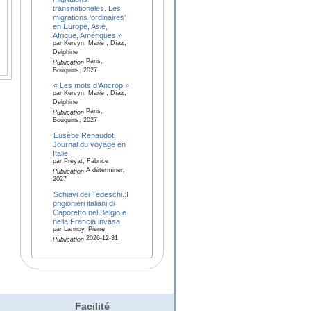
transnationales. Les
migrations ‘ordinaires’
en Europe, Asie,
Afrique, Amériques »
par Kervyn, Marie , Díaz,
Delphine
Paris,
Publication
Bouquins, 2027
« Les mots d’Ancrop »
par Kervyn, Marie , Díaz,
Delphine
Paris,
Publication
Bouquins, 2027
Eusèbe Renaudot,
Journal du voyage en
Italie
par Preyat, Fabrice
A déterminer,
Publication
2027
Schiavi dei Tedeschi.:I
prigionieri italiani di
Caporetto nel Belgio e
nella Francia invasa
par Lannoy, Pierre
2026-12-31
Publication
Facilité