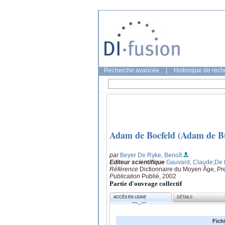
Recherche avancée
|
Historique de rec
Adam de Bocfeld (Adam de Buc
par
Beyer De Ryke, Benoît
Editeur scientifique
Gauvard, Claude
;De 
Référence
Dictionnaire du Moyen Âge, Pre
Publication
Publié, 2002
Partie d'ouvrage collectif
ACCÈS EN LIGNE
DÉTAILS
Fich