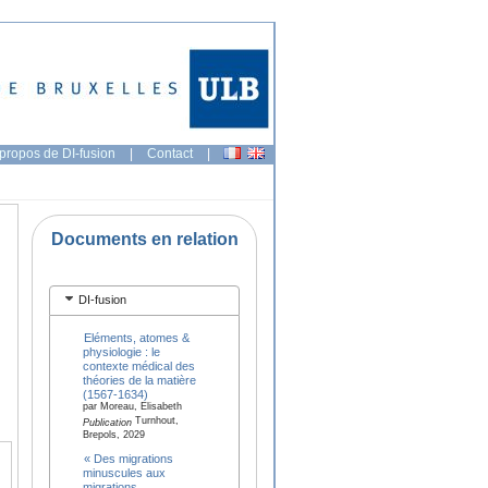
propos de DI-fusion
|
Contact
|
Documents en relation
DI-fusion
Eléments, atomes &
physiologie : le
contexte médical des
théories de la matière
(1567-1634)
par Moreau, Elisabeth
Turnhout,
Publication
Brepols, 2029
« Des migrations
minuscules aux
migrations