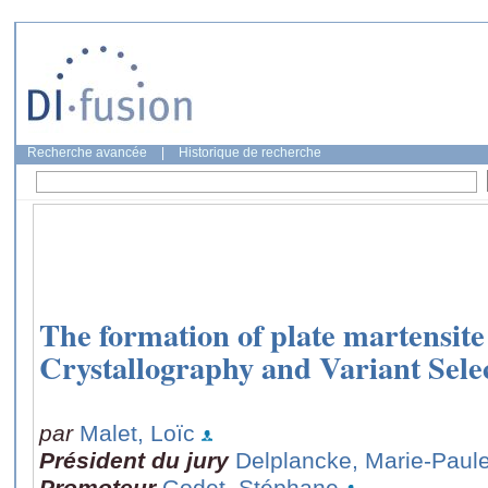
Recherche avancée
|
Historique de recherche
The formation of plate martensite 
Crystallography and Variant Sele
par
Malet, Loïc
Président du jury
Delplancke, Marie-Paul
Promoteur
Godet, Stéphane