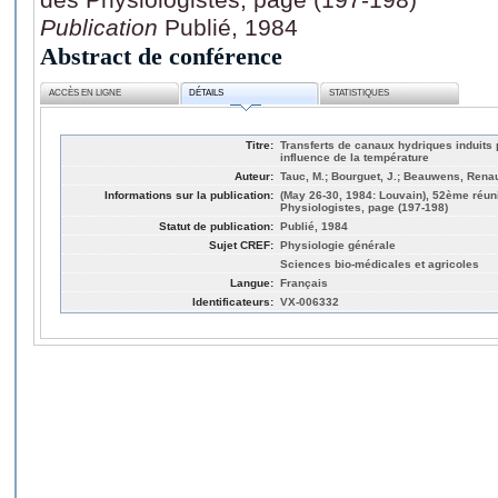
Publication
Publié, 1984
Abstract de conférence
ACCÈS EN LIGNE
DÉTAILS
STATISTIQUES
Titre:
Transferts de canaux hydriques induits 
influence de la température
Auteur:
Tauc, M.; Bourguet, J.; Beauwens, Rena
Informations sur la publication:
(May 26-30, 1984: Louvain), 52ème réun
Physiologistes, page (197-198)
Statut de publication:
Publié, 1984
Sujet CREF:
Physiologie générale
Sciences bio-médicales et agricoles
Langue:
Français
Identificateurs:
VX-006332