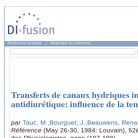
Recherche avancée
|
Historique de recherche
Transferts de canaux hydriques i
antidiurétique: influence de la t
par
Tauc, M.
;Bourguet, J.
;Beauwens, Rena
Référence
(May 26-30, 1984: Louvain), 52
des Physiologistes, page (197-198)