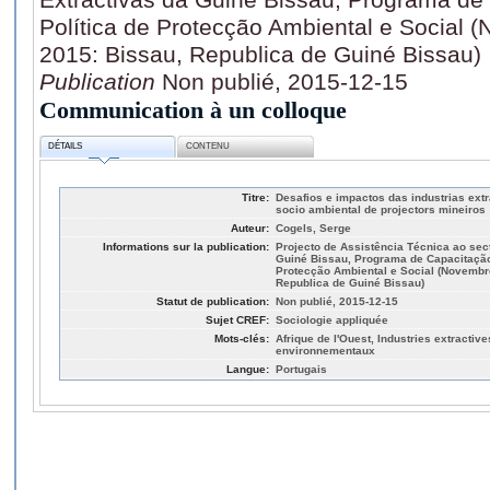
Política de Protecção Ambiental e Social
2015: Bissau, Republica de Guiné Bissau)
Publication
Non publié, 2015-12-15
Communication à un colloque
DÉTAILS
CONTENU
Titre:
Desafios e impactos das industrias ext
socio ambiental de projectors mineiros
Auteur:
Cogels, Serge
Informations sur la publication:
Projecto de Assistência Técnica ao sect
Guiné Bissau, Programa de Capacitação
Protecção Ambiental e Social (Novembr
Republica de Guiné Bissau)
Statut de publication:
Non publié, 2015-12-15
Sujet CREF:
Sociologie appliquée
Mots-clés:
Afrique de l'Ouest, Industries extractiv
environnementaux
Langue:
Portugais