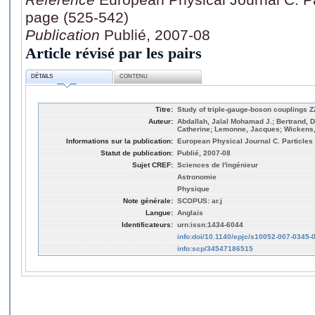
page (525-542)
Publication
Publié, 2007-08
Article révisé par les pairs
DÉTAILS
CONTENU
Titre:
Study of triple-gauge-boson couplings 
Auteur:
Abdallah, Jalal Mohamad J.; Bertrand, D
Catherine; Lemonne, Jacques; Wickens, 
Informations sur la publication:
European Physical Journal C. Particles 
Statut de publication:
Publié, 2007-08
Sujet CREF:
Sciences de l'ingénieur
Astronomie
Physique
Note générale:
SCOPUS: ar.j
Langue:
Anglais
Identificateurs:
urn:issn:1434-6044
info:doi/10.1140/epjc/s10052-007-0345-
info:scp/34547186515