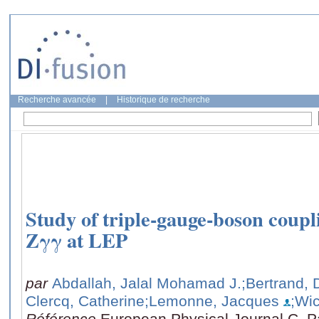
Recherche avancée
|
Historique de recherche
Study of triple-gauge-boson coup
Zγγ at LEP
par
Abdallah, Jalal Mohamad J.
;Bertrand, 
Clercq, Catherine
;Lemonne, Jacques
;Wi
Référence
European Physical Journal C. Par