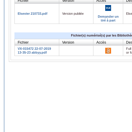
Fichier
Version
Accès
Des
Elsevier 210733.pdf
Version publiée
Els
Demander un
tiré à part
Fichier(s) numérisé(s) par les Biblioth
Fichier
Version
Accès
Des
VX-015472 22-07-2019
Full
13-35-23 abbyy.pdf
or f