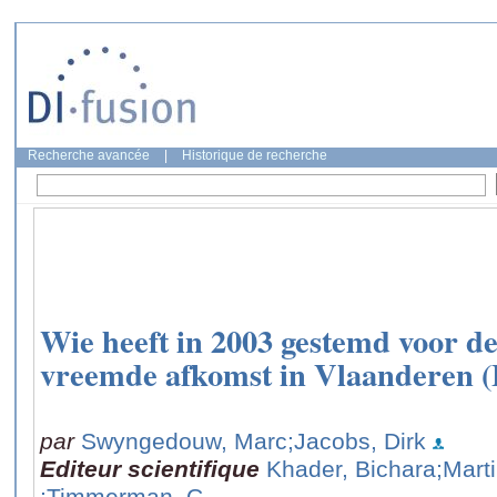
Recherche avancée
|
Historique de recherche
Wie heeft in 2003 gestemd voor d
vreemde afkomst in Vlaanderen (
par
Swyngedouw, Marc
;Jacobs, Dirk
Editeur scientifique
Khader, Bichara
;Mart
;Timmerman, C.