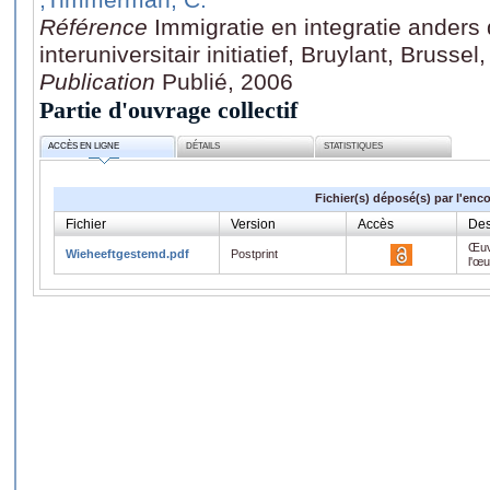
Référence
Immigratie en integratie anders
interuniversitair initiatief, Bruylant, Brusse
Publication
Publié, 2006
Partie d'ouvrage collectif
ACCÈS EN LIGNE
DÉTAILS
STATISTIQUES
Fichier(s) déposé(s) par l'enc
Fichier
Version
Accès
Des
Œuv
Wieheeftgestemd.pdf
Postprint
l'œ