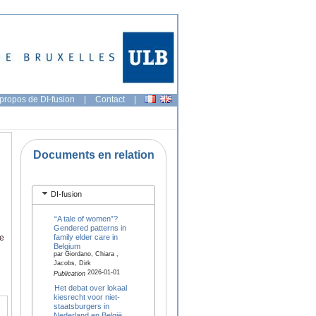
propos de DI-fusion
|
Contact
|
Documents en relation
DI-fusion
“A tale of women”?
Gendered patterns in
family elder care in
ge
Belgium
par Giordano, Chiara ,
Jacobs, Dirk
2026-01-01
Publication
Het debat over lokaal
kiesrecht voor niet-
staatsburgers in
Nederland en België