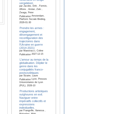
vergeleken
par Jacobs, Dirk , Fermin,
Alfons , Arslan, Zeki ,
Zwaga, Peter
Amsterdam,
Publication
Platform Sociale Binding,
2026-01-30
Prendre les armes :
engagement,
désengagement et
reconfiguration des
trajectoires dans
l'Ukraine en guerre
(2014-2021)
par Maestracci, Coline
2027-12-15
Publication
L'amour au temps de la
globalisation. Déplier le
genre dans les
conjugalités franco-
postsoviétiques
par Sizaire, Laure
Lyon, Presses
Publication
Universitaires de Lyon
(PUL), 2026-10
Productions artistiques
ouïghoures en exil.
Naviguer entre
impératifs collectifs et
expressions
individuelles.
par Frangville, Vanessa ,