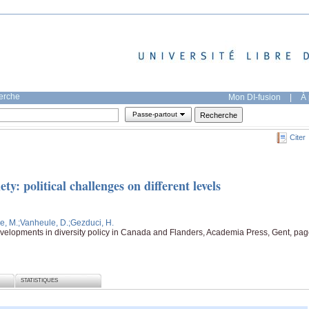
herche
Mon DI-fusion
|
À 
Passe-partout
Citer
y: political challenges on different levels
e, M.
;Vanheule, D.
;Gezduci, H.
evelopments in diversity policy in Canada and Flanders, Academia Press, Gent, pa
STATISTIQUES