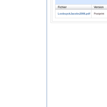
Fichier
Version
LoobuyckJacobs2006.pdf
Postprint