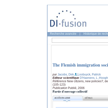
Recherche avancée
|
Historique de rec
The Flemish immigration societ
par
Jacobs, Dirk
;Loobuyck, Patrick
Editeur scientifique
D'Haenens, L.
;Hoogh
Référence
New citizens, new policies?, d
(105-123)
Publication
Publié, 2006
Partie d'ouvrage collectif
ACCÈS EN LIGNE
DÉTAILS