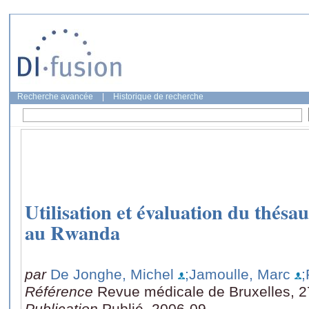
Recherche avancée
|
Historique de recherche
Utilisation et évaluation du thés
au Rwanda
par
De Jonghe, Michel
;Jamoulle, Marc
;
Référence
Revue médicale de Bruxelles, 2
Publication
Publié, 2006-09