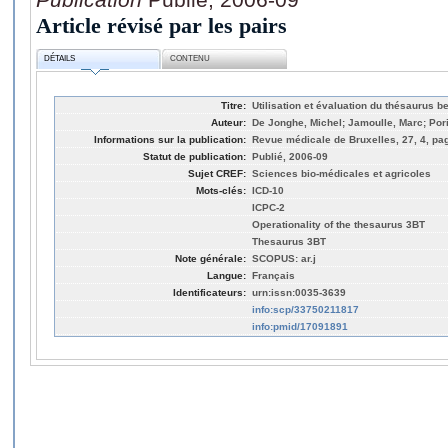
Article révisé par les pairs
DÉTAILS
CONTENU
Titre:
Utilisation et évaluation du thésaurus
Auteur:
De Jonghe, Michel; Jamoulle, Marc; Por
Informations sur la publication:
Revue médicale de Bruxelles, 27, 4, pa
Statut de publication:
Publié, 2006-09
Sujet CREF:
Sciences bio-médicales et agricoles
Mots-clés:
ICD-10
ICPC-2
Operationality of the thesaurus 3BT
Thesaurus 3BT
Note générale:
SCOPUS: ar.j
Langue:
Français
Identificateurs:
urn:issn:0035-3639
info:scp/33750211817
info:pmid/17091891