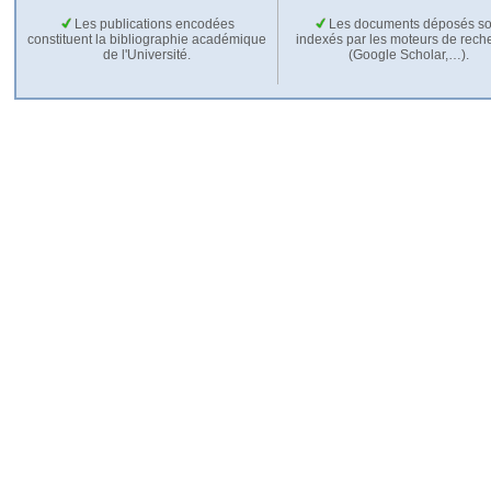
Les publications encodées
Les documents déposés so
constituent la bibliographie académique
indexés par les moteurs de rech
de l'Université.
(Google Scholar,…).