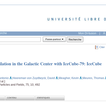
herche
Mon DI-fusion
|
À 
Passe-partout
Citer
ilation in the Galactic Center with IceCube-79: IceCube
Antonio
;Heereman von Zuydtwyck, David
;Meagher, Kevin
;Meures, Thomas
t al.]
rticles and Fields, 75, 10, 492
CONTENU
STATISTIQUES