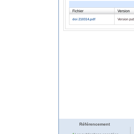
Fichier
Version
doi 210314.pdf
Version pub
Référencement