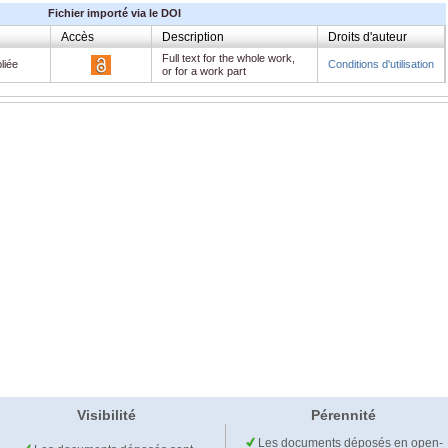
Fichier importé via le DOI
Accès
Description
Droits d'auteur
Full text for the whole work,
liée
Conditions d'utilisation
or for a work part
Visibilité
Pérennité
Les documents déposés en open-