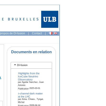
propos de DI-fusion
|
Contact
|
Documents en relation
DI-fusion
Highlights from the
IceCube Neutrino
Observatory
par Aguilar Sanchez, Juan
Antonio
2025-03-01
Publication
t-channel dark matter
at the LHC
par Arina, Chiara , Tytgat,
Michel
2026-04-14
Publication