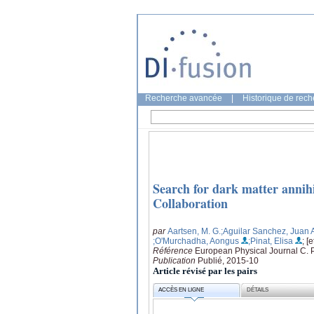
Recherche avancée
|
Historique de rec
Search for dark matter annih
Collaboration
par
Aartsen, M. G.
;Aguilar Sanchez, Juan 
;O'Murchadha, Aongus
;Pinat, Elisa
; [e
Référence
European Physical Journal C. Pa
Publication
Publié, 2015-10
Article révisé par les pairs
ACCÈS EN LIGNE
DÉTAILS