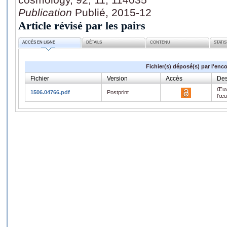
Publication
Publié, 2015-12
Article révisé par les pairs
ACCÈS EN LIGNE
DÉTAILS
CONTENU
STATI
Fichier(s) déposé(s) par l'enc
Fichier
Version
Accès
Des
Œuv
1506.04766.pdf
Postprint
l'œ