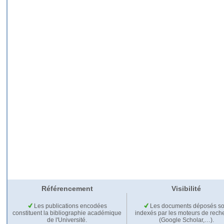
Référencement
Visibilité
Les publications encodées
Les documents déposés so
constituent la bibliographie académique
indexés par les moteurs de rech
de l'Université.
(Google Scholar,…).