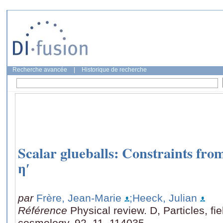
Recherche avancée
|
Historique de recherche
Scalar glueballs: Constraints from
η′
par
Frère, Jean-Marie
;Heeck, Julian
Référence
Physical review. D, Particles, fie
cosmology, 92, 11, 114035