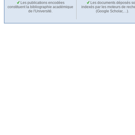
Les publications encodées
Les documents déposés so
constituent la bibliographie académique
indexés par les moteurs de rech
de l'Université.
(Google Scholar,…).