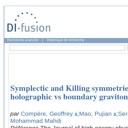
Recherche avancée
|
Historique de recherche
Symplectic and Killing symmetrie
holographic vs boundary graviton
par
Compère, Geoffrey
;Mao, Pujian
;Ser
Mohammad Mahdi
Référence
The Journal of high energy phys