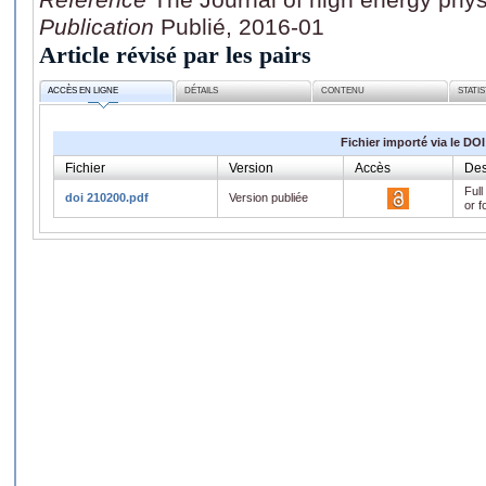
Publication
Publié, 2016-01
Article révisé par les pairs
ACCÈS EN LIGNE
DÉTAILS
CONTENU
STATI
Fichier importé via le DOI
Fichier
Version
Accès
Des
Full
doi 210200.pdf
Version publiée
or f