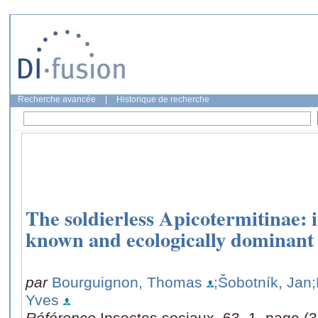
Recherche avancée
|
Historique de recherche
The soldierless Apicotermitinae: i
known and ecologically dominant 
par
Bourguignon, Thomas
;Šobotník, Jan
Yves
Référence
Insectes sociaux, 63, 1, page (