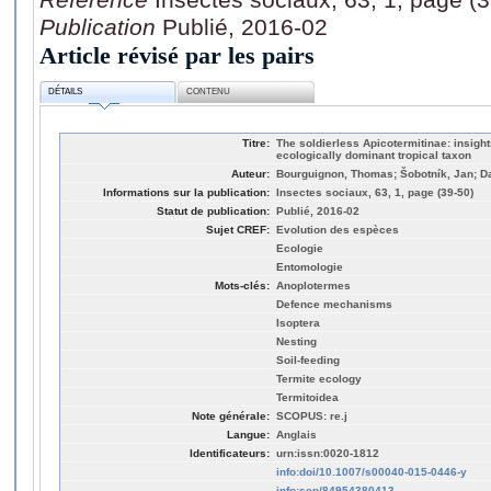
Publication
Publié, 2016-02
Article révisé par les pairs
DÉTAILS
CONTENU
Titre:
The soldierless Apicotermitinae: insigh
ecologically dominant tropical taxon
Auteur:
Bourguignon, Thomas; Šobotník, Jan; Dah
Informations sur la publication:
Insectes sociaux, 63, 1, page (39-50)
Statut de publication:
Publié, 2016-02
Sujet CREF:
Evolution des espèces
Ecologie
Entomologie
Mots-clés:
Anoplotermes
Defence mechanisms
Isoptera
Nesting
Soil-feeding
Termite ecology
Termitoidea
Note générale:
SCOPUS: re.j
Langue:
Anglais
Identificateurs:
urn:issn:0020-1812
info:doi/10.1007/s00040-015-0446-y
info:scp/84954380413