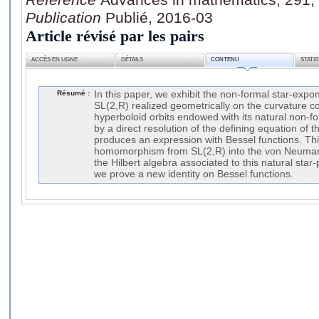
Publication
Publié, 2016-03
Article révisé par les pairs
ACCÈS EN LIGNE
DÉTAILS
CONTENU
STATI
Résumé :
In this paper, we exhibit the non-formal star-expon
SL(2,R) realized geometrically on the curvature co
hyperboloid orbits endowed with its natural non-fo
by a direct resolution of the defining equation of 
produces an expression with Bessel functions. Thi
homomorphism from SL(2,R) into the von Neumann 
the Hilbert algebra associated to this natural star-
we prove a new identity on Bessel functions.