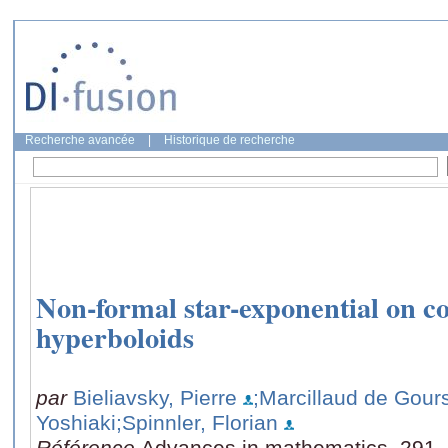
Recherche avancée
|
Historique de recherche
Non-formal star-exponential on c
hyperboloids
par
Bieliavsky, Pierre
;Marcillaud de Gour
Yoshiaki
;Spinnler, Florian
Référence
Advances in mathematics, 291,