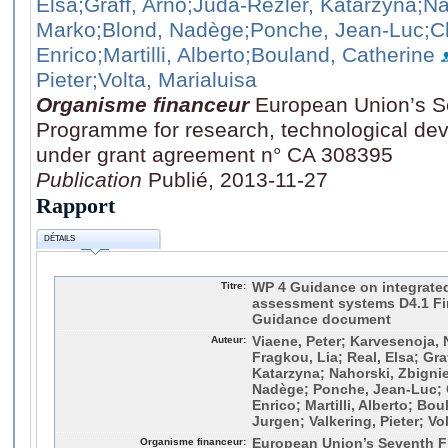
Elsa
;Graff, Arno
;Juda-Rezler, Katarzyna
;Na
Marko
;Blond, Nadège
;Ponche, Jean-Luc
;C
Enrico
;Martilli, Alberto
;Bouland, Catherine
Pieter
;Volta, Marialuisa
Organisme financeur
European Union’s 
Programme for research, technological de
under grant agreement n° CA 308395
Publication
Publié, 2013-11-27
Rapport
DÉTAILS
Titre:
WP 4 Guidance on integrated 
assessment systems D4.1 Firs
Guidance document
Auteur:
Viaene, Peter; Karvesenoja, 
Fragkou, Lia; Real, Elsa; Gra
Katarzyna; Nahorski, Zbignie
Nadège; Ponche, Jean-Luc; Cl
Enrico; Martilli, Alberto; Bo
Jurgen; Valkering, Pieter; Vo
Organisme financeur:
European Union’s Seventh 