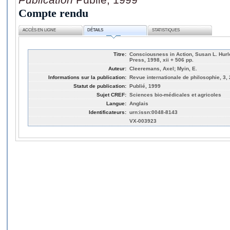
Compte rendu
ACCÈS EN LIGNE
DÉTAILS
STATISTIQUES
Titre:
Consciousness in Action, Susan L. Hurl
Press, 1998, xii + 506 pp.
Auteur:
Cleeremans, Axel; Myin, E.
Informations sur la publication:
Revue internationale de philosophie, 3,
Statut de publication:
Publié, 1999
Sujet CREF:
Sciences bio-médicales et agricoles
Langue:
Anglais
Identificateurs:
urn:issn:0048-8143
VX-003923