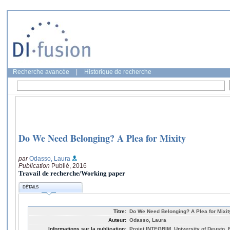
Recherche avancée
|
Historique de recherche
Do We Need Belonging? A Plea for Mixity
par
Odasso, Laura
Publication
Publié, 2016
Travail de recherche/Working paper
DÉTAILS
Titre:
Do We Need Belonging? A Plea for Mixit
Auteur:
Odasso, Laura
Informations sur la publication:
Projet INTEGRIM, University of Deusto, 