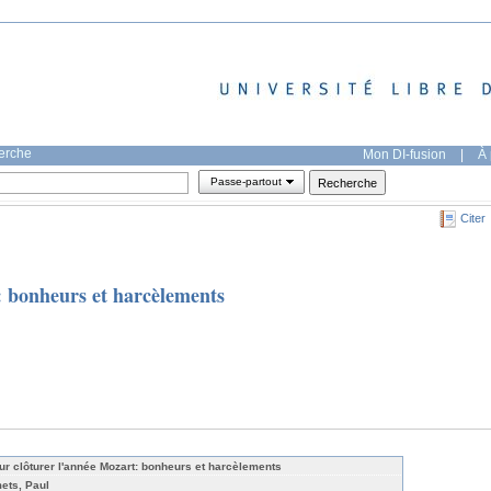
herche
Mon DI-fusion
|
À 
Passe-partout
Citer
: bonheurs et harcèlements
ur clôturer l'année Mozart: bonheurs et harcèlements
ets, Paul