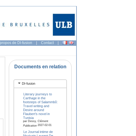
propos de DI-fusion
|
Contact
|
Documents en relation
DI-fusion
Literary journeys to
Carthage in the
footsteps of Salammbô:
Travel writing and
Desire around
Flaubert’s novel in
Tunisia
par Dessy, Clément
2027-02-01
Publication
Le Journal intime de
l'écrivain Laurent De