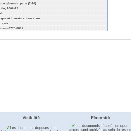
vue générale, page (7-20)
blié, 2006-12
it
ngue et littérature françaises
ançais
n:issn:0770-8602
Visibilité
Pérennité
Les documents déposés en open-
Les documents déposés sont
access sont archivés au sein du résea