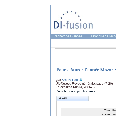
Recherche avancée
|
Historique de rec
Pour clôturer l'année Mozart
par
Smets, Paul
Référence
Revue générale, page (7-20)
Publication
Publié, 2006-12
Article révisé par les pairs
DÉTAILS
Titre:
Po
Auteur:
Sm