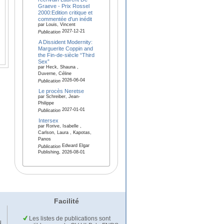
Graeve - Prix Rossel
2000:Edition critique et
commentée d'un inédit
par Louis, Vincent
2027-12-21
Publication
A Dissident Modernity:
Marguerite Coppin and
the Fin-de-siècle “Third
Sex”
par Heck, Shauna ,
Duverne, Céline
2026-06-04
Publication
Le procès Neretse
par Schreiber, Jean-
Philippe
2027-01-01
Publication
Intersex
par Rorive, Isabelle ,
Carlson, Laura , Kapotas,
Panos
Edward Elgar
Publication
Publishing, 2026-08-01
Facilité
Les listes de publications sont
u