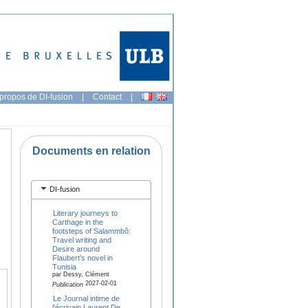
propos de DI-fusion
|
Contact
|
Documents en relation
DI-fusion
Literary journeys to
Carthage in the
footsteps of Salammbô:
Travel writing and
Desire around
Flaubert’s novel in
Tunisia
par Dessy, Clément
2027-02-01
Publication
Le Journal intime de
l'écrivain Laurent De