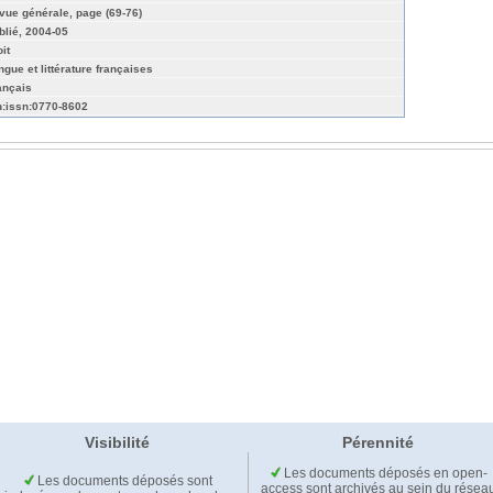
vue générale, page (69-76)
blié, 2004-05
it
ngue et littérature françaises
ançais
n:issn:0770-8602
Visibilité
Pérennité
Les documents déposés en open-
Les documents déposés sont
access sont archivés au sein du résea