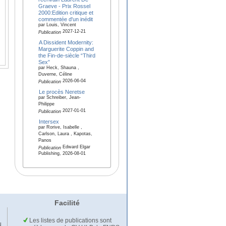
Graeve - Prix Rossel
2000:Edition critique et
commentée d'un inédit
par Louis, Vincent
2027-12-21
Publication
A Dissident Modernity:
Marguerite Coppin and
the Fin-de-siècle “Third
Sex”
par Heck, Shauna ,
Duverne, Céline
2026-06-04
Publication
Le procès Neretse
par Schreiber, Jean-
Philippe
2027-01-01
Publication
Intersex
par Rorive, Isabelle ,
Carlson, Laura , Kapotas,
Panos
Edward Elgar
Publication
Publishing, 2026-08-01
Facilité
Les listes de publications sont
u