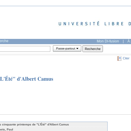
herche
Mon DI-fusion
|
À 
Passe-partout
Citer
"L'Été" d'Albert Camus
s cinquante printemps de "L'Été" d'Albert Camus
ets, Paul