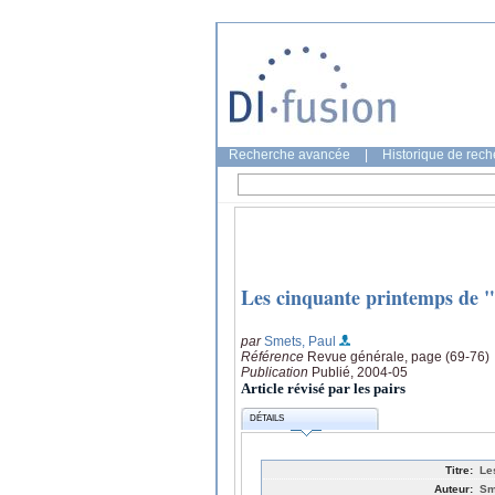
Recherche avancée
|
Historique de rec
Les cinquante printemps de 
par
Smets, Paul
Référence
Revue générale, page (69-76)
Publication
Publié, 2004-05
Article révisé par les pairs
DÉTAILS
Titre:
Le
Auteur:
Sm