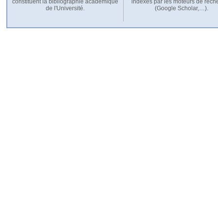
constituent la bibliographie académique
indexés par les moteurs de rech
de l'Université.
(Google Scholar,…).