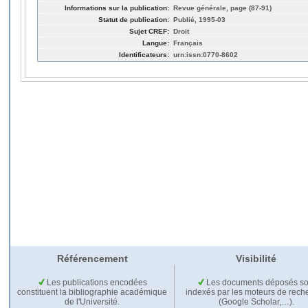
Informations sur la publication:
Revue générale, page (87-91)
Statut de publication:
Publié, 1995-03
Sujet CREF:
Droit
Langue:
Français
Identificateurs:
urn:issn:0770-8602
Référencement
Visibilité
Les publications encodées
Les documents déposés so
constituent la bibliographie académique
indexés par les moteurs de rech
de l'Université.
(Google Scholar,…).