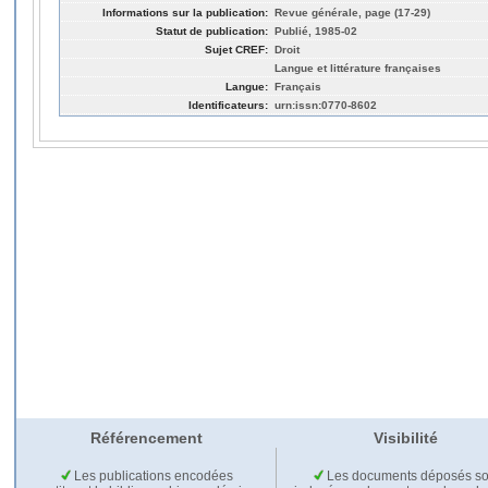
Informations sur la publication:
Revue générale, page (17-29)
Statut de publication:
Publié, 1985-02
Sujet CREF:
Droit
Langue et littérature françaises
Langue:
Français
Identificateurs:
urn:issn:0770-8602
Référencement
Visibilité
Les publications encodées
Les documents déposés so