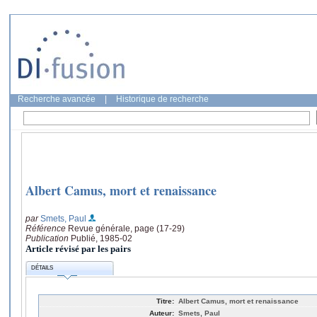
Recherche avancée
|
Historique de recherche
Albert Camus, mort et renaissance
par
Smets, Paul
Référence
Revue générale, page (17-29)
Publication
Publié, 1985-02
Article révisé par les pairs
DÉTAILS
Titre:
Albert Camus, mort et renaissance
Auteur:
Smets, Paul