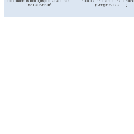
constituent la bibliographie académique
indexés par les moteurs de rech
de l'Université.
(Google Scholar,…).