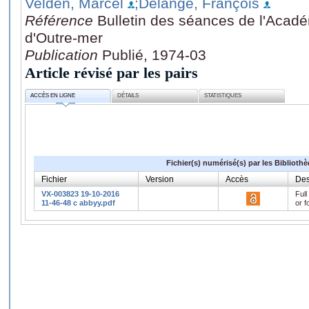
Velden, Marcel
;Delange, François
Référence
Bulletin des séances de l'Acad
d'Outre-mer
Publication
Publié, 1974-03
Article révisé par les pairs
ACCÈS EN LIGNE
DÉTAILS
STATISTIQUES
Fichier(s) numérisé(s) par les Biblioth
Fichier
Version
Accès
Des
VX-003823 19-10-2016
Full
11-46-48 c abbyy.pdf
or f