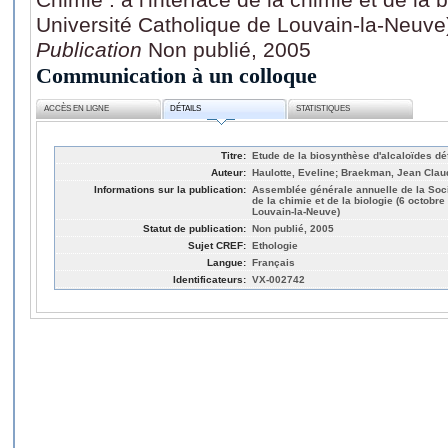
Université Catholique de Louvain-la-Neuve
Publication
Non publié, 2005
Communication à un colloque
ACCÈS EN LIGNE
DÉTAILS
STATISTIQUES
Titre:
Etude de la biosynthèse d'alcaloïdes dé
Auteur:
Haulotte, Eveline; Braekman, Jean Clau
Informations sur la publication:
Assemblée générale annuelle de la Socié
de la chimie et de la biologie (6 octobr
Louvain-la-Neuve)
Statut de publication:
Non publié, 2005
Sujet CREF:
Ethologie
Langue:
Français
Identificateurs:
VX-002742