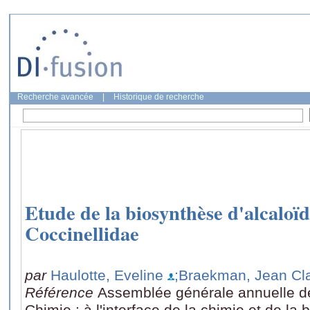
Recherche avancée
|
Historique de recherche
Etude de la biosynthèse d'alcaloïd
Coccinellidae
par
Haulotte, Eveline
;Braekman, Jean Cl
Référence
Assemblée générale annuelle de
Chimie : à l'interface de la chimie et de la 