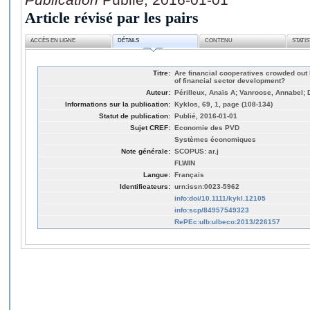
Article révisé par les pairs
ACCÈS EN LIGNE
DÉTAILS
CONTENU
STATI
Titre:
Are financial cooperatives crowded out
of financial sector development?
Auteur:
Périlleux, Anaïs A; Vanroose, Annabel; D
Informations sur la publication:
Kyklos, 69, 1, page (108-134)
Statut de publication:
Publié, 2016-01-01
Sujet CREF:
Economie des PVD
Systèmes économiques
Note générale:
SCOPUS: ar.j
FLWIN
Langue:
Français
Identificateurs:
urn:issn:0023-5962
info:doi/10.1111/kykl.12105
info:scp/84957549323
RePEc:ulb:ulbeco:2013/226157