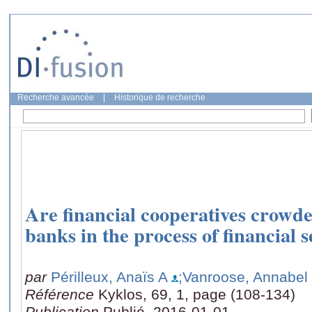
Recherche avancée
|
Historique de recherche
Are financial cooperatives crowd
banks in the process of financial
par
Périlleux, Anaïs A
;Vanroose, Annabel
Référence
Kyklos, 69, 1, page (108-134)
Publication
Publié, 2016-01-01