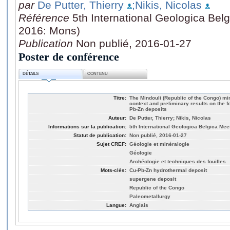
par
De Putter, Thierry
;Nikis, Nicolas
Référence
5th International Geologica Belg
2016: Mons)
Publication
Non publié, 2016-01-27
Poster de conférence
DÉTAILS
CONTENU
Titre:
The Mindouli (Republic of the Congo) mini
context and preliminary results on the 
Pb-Zn deposits
Auteur:
De Putter, Thierry; Nikis, Nicolas
Informations sur la publication:
5th International Geologica Belgica Mee
Statut de publication:
Non publié, 2016-01-27
Sujet CREF:
Géologie et minéralogie
Géologie
Archéologie et techniques des fouilles
Mots-clés:
Cu-Pb-Zn hydrothermal deposit
supergene deposit
Republic of the Congo
Paleometallurgy
Langue:
Anglais