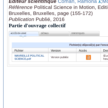
Editeur scientifique
Coman, Ramona
;Mo
Référence
Political Science in Motion, Edit
Bruxelles, Bruxelles, page (155-172)
Publication
Publié, 2016
Partie d'ouvrage collectif
ACCÈS EN LIGNE
DÉTAILS
STATISTIQUES
Fichier(s) déposé(s) par l'enc
Fichier
Version
Accès
Des
WAVREILLE POLITICAL
Œuv
Version publiée
SCIENCE.pdf
l'œ