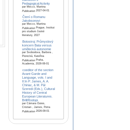
Pedagogical Activity
par Mecco, Martina
2027-04-01
Publication
Čtení o Romanu
Jakobsonovi
par Mecco, Martina
Prague, Institut
Publication
pro studium české
literatury, 2027
Botostroj: Průmyslový
koncern Bata versus
umělecká autonomie
par Svobodova, Barbora ,
Piorecká, Kateřina
Praha,
Publication
Academia, 2026-06-01
coeditor of the section
Avant-Garde and
Language, vols. I and
II:In P. James, A. A.
Chiriac, & M. Pál
Szeredi (Eds.), Cultural
History of Central
European Literatures.
Brill/Rodopi.
par Cámara Outes,
Cristian , James, Petra
2026-09-01
Publication