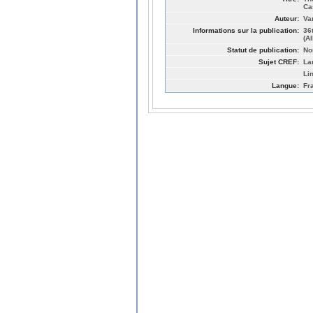
Ca
Auteur:
Va
Informations sur la publication:
36
(A
Statut de publication:
No
Sujet CREF:
La
Li
Langue:
Fr