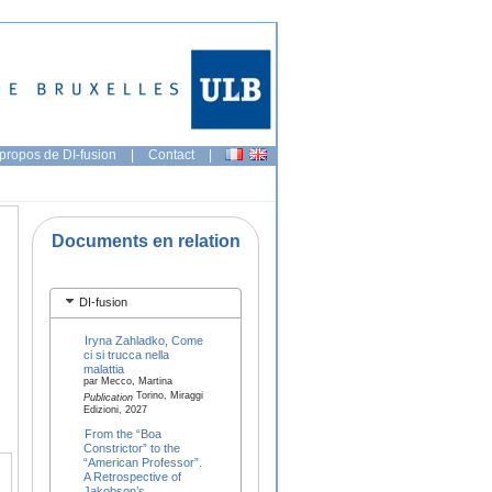
propos de DI-fusion
|
Contact
|
Documents en relation
DI-fusion
Iryna Zahladko, Come
ci si trucca nella
malattia
par Mecco, Martina
Torino, Miraggi
Publication
Edizioni, 2027
From the “Boa
Constrictor” to the
“American Professor”.
A Retrospective of
Jakobson’s