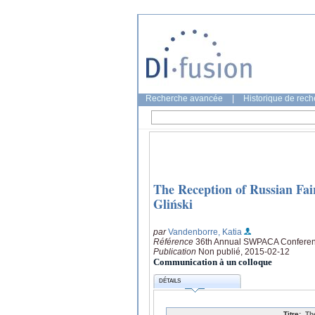
Recherche avancée
|
Historique de rec
The Reception of Russian Fair
Gliński
par
Vandenborre, Katia
Référence
36th Annual SWPACA Conferenc
Publication
Non publié, 2015-02-12
Communication à un colloque
DÉTAILS
Titre:
Th