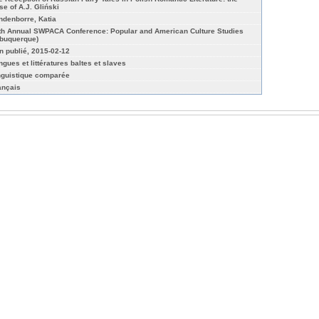
se of A.J. Gliński
ndenborre, Katia
th Annual SWPACA Conference: Popular and American Culture Studies
lbuquerque)
n publié, 2015-02-12
ngues et littératures baltes et slaves
nguistique comparée
ançais