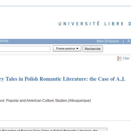
herche
Mon DI-fusion
|
À 
Passe-partout
Citer
y Tales in Polish Romantic Literature: the Case of A.J.
e: Popular and American Culture Studies (Albuquerque)
e Reception of Russian Fairy Tales in Polish Romantic Literature: the