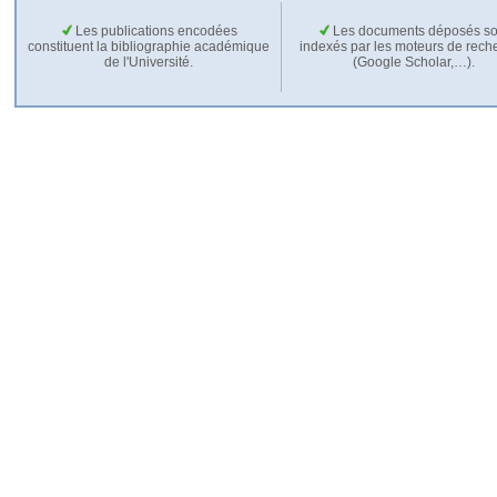
Les publications encodées
Les documents déposés so
constituent la bibliographie académique
indexés par les moteurs de rech
de l'Université.
(Google Scholar,…).