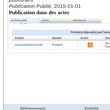
Publication
Publié, 2015-01-01
Publication dans des actes
ACCÈS EN LIGNE
DÉTAILS
STATISTIQUES
Fichier(s) déposé(s) par l'enc
Fichier
Version
Accès
Des
Œuv
cosmopolitanism.pdf
Postprint
l'œ
Référencement
Visibilité