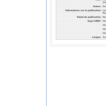
(1
Auteur:
De
Informations sur la publication:
La
Ro
Statut de publication:
No
Sujet CREF:
Hi
His
His
Hi
Langue:
An