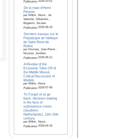
2026-10-01
Publication
De la main d’Henri
Pirenne
par Wilkin, Alexis , de
Valeriola, Sébastien ,
Bogaerts, Nicolas
2026-06-16
Publication
Derniers travaux sur le
Polyptyque de l'abbaye
de Saint-Remi de
Reims
par Devroey, Jean-Pierre ,
Nouvion, Aurélien
2026-06-12
Publication
A Review of the
Economic Take-Off of
the Middle Meuse:
Critical Discussion of
Models
par Wilkin, Alexis
2026-07-09
Publication
To Forget or to go
back: decision-making
in the face of
subsistence crises
(Southern
Netherlands), 11th-15th
century
par Wilkin, Alexis
2026-04-16
Publication