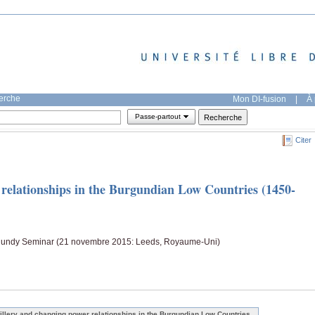
herche
Mon DI-fusion
|
À 
Passe-partout
Citer
 relationships in the Burgundian Low Countries (1450-
gundy Seminar (21 novembre 2015: Leeds, Royaume-Uni)
tillery and changing power relationships in the Burgundian Low Countries