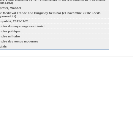
450-1493)
preter, Michaël
te Medieval France and Burgundy Seminar (21 novembre 2015: Leeds,
yaume-Uni)
n publié, 2015-11-21
stoire du moyen-age occidental
toire politique
toire militaire
stoire des temps modernes
glais