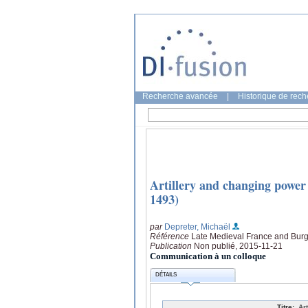
Recherche avancée
|
Historique de rec
Artillery and changing power
1493)
par
Depreter, Michaël
Référence
Late Medieval France and Bur
Publication
Non publié, 2015-11-21
Communication à un colloque
DÉTAILS
Titre:
Ar