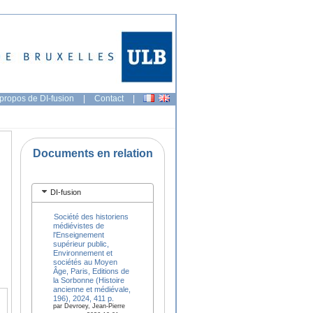
propos de DI-fusion
|
Contact
|
Documents en relation
DI-fusion
Société des historiens
médiévistes de
l'Enseignement
supérieur public,
Environnement et
sociétés au Moyen
Âge, Paris, Editions de
la Sorbonne (Histoire
ancienne et médiévale,
196), 2024, 411 p.
par Devroey, Jean-Pierre