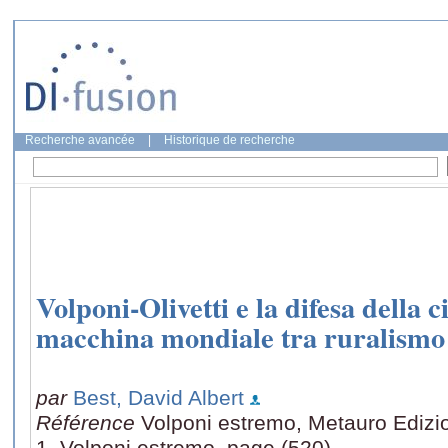
Recherche avancée
|
Historique de recherche
Volponi-Olivetti e la difesa della 
macchina mondiale tra ruralismo 
par
Best, David Albert
Référence
Volponi estremo, Metauro Edizioni
1, Volponi estremo, page (520)