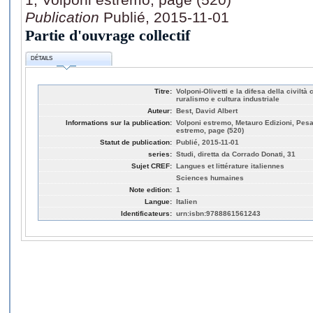
Publication
Publié, 2015-11-01
Partie d'ouvrage collectif
DÉTAILS
Titre:
Volponi-Olivetti e la difesa della civilt
ruralismo e cultura industriale
Auteur:
Best, David Albert
Informations sur la publication:
Volponi estremo, Metauro Edizioni, Pesaro
estremo, page (520)
Statut de publication:
Publié, 2015-11-01
series:
Studi, diretta da Corrado Donati, 31
Sujet CREF:
Langues et littérature italiennes
Sciences humaines
Note edition:
1
Langue:
Italien
Identificateurs:
urn:isbn:9788861561243