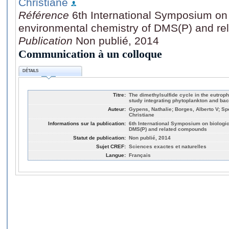
Christiane
Référence
6th International Symposium on 
environmental chemistry of DMS(P) and r
Publication
Non publié, 2014
Communication à un colloque
DÉTAILS
Titre:
The dimethylsulfide cycle in the eutrop
study integrating phytoplankton and bac
Auteur:
Gypens, Nathalie; Borges, Alberto V; Sp
Christiane
Informations sur la publication:
6th International Symposium on biologi
DMS(P) and related compounds
Statut de publication:
Non publié, 2014
Sujet CREF:
Sciences exactes et naturelles
Langue:
Français