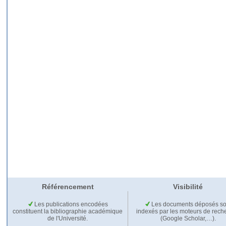
Référencement
Visibilité
Les publications encodées
Les documents déposés so
constituent la bibliographie académique
indexés par les moteurs de rech
de l'Université.
(Google Scholar,…).