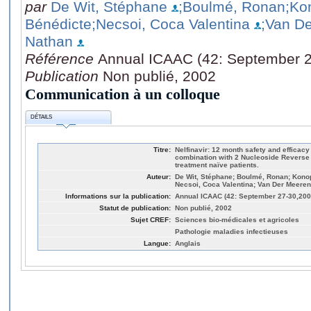
par
De Wit, Stéphane
;Boulmé, Ronan
;Ko
Bénédicte
;Necsoi, Coca Valentina
;Van De
Nathan
Référence
Annual ICAAC (42: September 2
Publication
Non publié, 2002
Communication à un colloque
DÉTAILS
Titre:
Nelfinavir: 12 month safety and efficacy
combination with 2 Nucleoside Reverse T
treatment naïve patients.
Auteur:
De Wit, Stéphane; Boulmé, Ronan; Konop
Necsoi, Coca Valentina; Van Der Meeren
Informations sur la publication:
Annual ICAAC (42: September 27-30,200
Statut de publication:
Non publié, 2002
Sujet CREF:
Sciences bio-médicales et agricoles
Pathologie maladies infectieuses
Langue:
Anglais