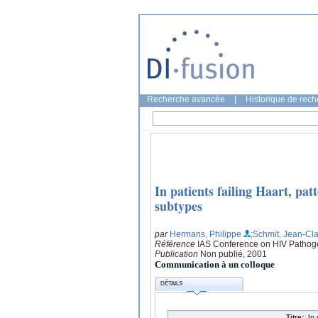
Recherche avancée
|
Historique de rec
In patients failing Haart, pa
subtypes
par
Hermans, Philippe
;Schmit, Jean-Cl
Référence
IAS Conference on HIV Pathogen
Publication
Non publié, 2001
Communication à un colloque
DÉTAILS
Titre:
In 