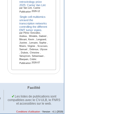
retrovirology prize
2025: Carine Van Lint
par Van Lint, Carine
2026-12
Publication
Single cell multiomics
unravel the
transcription networks
controlling the different
EMT tumor states.
par Pérez González,
Andrea , Windels, Gabriel ,
Bévant, Kevin , Lengrand,
Justine , Lemaire, Sophie ,
Moers, Virginie , Scozzaro,
Samuel , Debroux, Ulysse
, Dubois, Christine ,
Vanuytven, Sebastiaan ,
Blanpain, Cédric
2026-07
Publication
Facilité
Les listes de publications sont
u
compatibles avec le CV-ULB, le FNRS
et accessibles sur le web.
Conditions d'utilisation
- Version : 4.1 (2019)