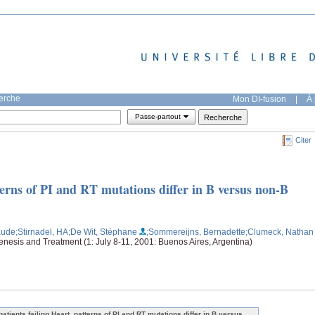
herche
Mon DI-fusion
|
À 
Passe-partout
Citer
tterns of PI and RT mutations differ in B versus non-B
aude
;Stirnadel, HA
;De Wit, Stéphane
;Sommereijns, Bernadette
;Clumeck, Nathan
esis and Treatment (1: July 8-11, 2001: Buenos Aires, Argentina)
patients failing Haart, patterns of PI and RT mutations differ in B versus