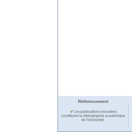
Référencement
Les publications encodées
constituent la bibliographie académique
de l'Université.