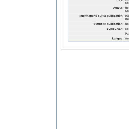
no
Auteur:
He
So
Informations sur la publication:
IA
Bu
Statut de publication:
No
Sujet CREF:
Sc
Pa
Langue:
An