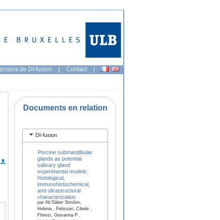
propos de DI-fusion
|
Contact
|
Documents en relation
DI-fusion
Porcine submandibular
glands as potential
salivary gland
experimental models:
histological,
immunohistochemical,
and ultrastructural
characterization
par Ab’Sáber Simões,
Helena , Pelissari, Cibele ,
Florezi, Giovanna P ,