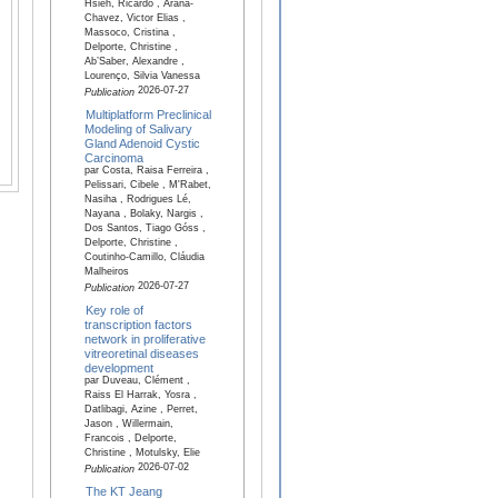
Hsieh, Ricardo , Arana-
Chavez, Victor Elias ,
Massoco, Cristina ,
Delporte, Christine ,
Ab’Saber, Alexandre ,
Lourenço, Silvia Vanessa
2026-07-27
Publication
Multiplatform Preclinical
Modeling of Salivary
Gland Adenoid Cystic
Carcinoma
par Costa, Raisa Ferreira ,
Pelissari, Cibele , M'Rabet,
Nasiha , Rodrigues Lé,
Nayana , Bolaky, Nargis ,
Dos Santos, Tiago Góss ,
Delporte, Christine ,
Coutinho-Camillo, Cláudia
Malheiros
2026-07-27
Publication
Key role of
transcription factors
network in proliferative
vitreoretinal diseases
development
par Duveau, Clément ,
Raiss El Harrak, Yosra ,
Datlibagi, Azine , Perret,
Jason , Willermain,
Francois , Delporte,
Christine , Motulsky, Elie
2026-07-02
Publication
The KT Jeang