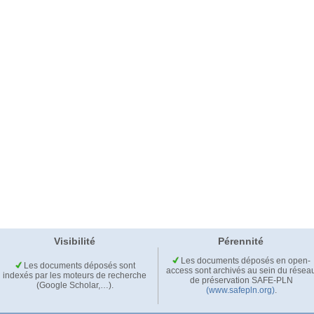
Visibilité
Pérennité
Les documents déposés en open-
Les documents déposés sont
access sont archivés au sein du résea
indexés par les moteurs de recherche
de préservation SAFE-PLN
(Google Scholar,…).
(www.safepln.org)
.