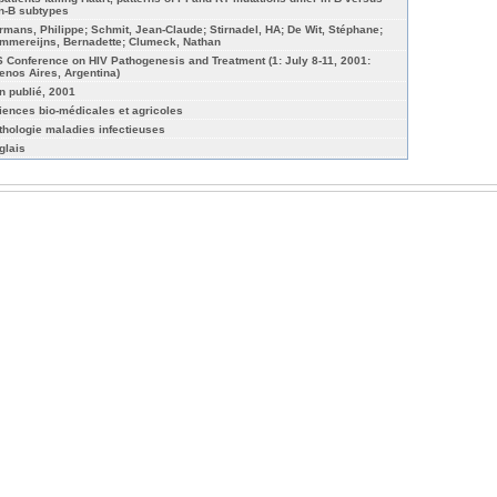
n-B subtypes
rmans, Philippe; Schmit, Jean-Claude; Stirnadel, HA; De Wit, Stéphane;
mmereijns, Bernadette; Clumeck, Nathan
S Conference on HIV Pathogenesis and Treatment (1: July 8-11, 2001:
enos Aires, Argentina)
n publié, 2001
iences bio-médicales et agricoles
thologie maladies infectieuses
glais