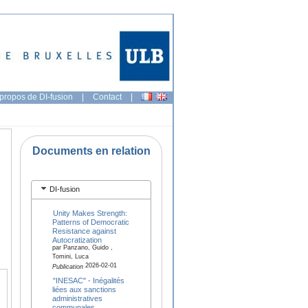
propos de DI-fusion
|
Contact
|
Documents en relation
DI-fusion
Unity Makes Strength:
Patterns of Democratic
Resistance against
Autocratization
par Panzano, Guido ,
Tomini, Luca
2026-02-01
Publication
"INESAC" - Inégalités
liées aux sanctions
administratives
communales