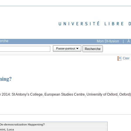
herche
Mon DI-fusion
|
À 
Passe-partout
Citer
ning?
014: St Antony’s College, European Studies Centre, University of Oxford, Oxford)
 De-democratization Happening?
mini, Luca