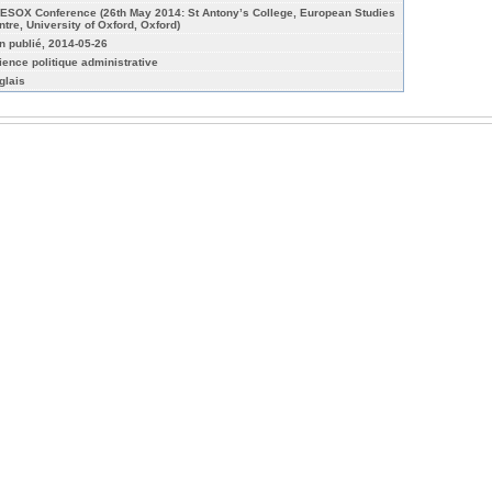
ESOX Conference (26th May 2014: St Antony’s College, European Studies
ntre, University of Oxford, Oxford)
n publié, 2014-05-26
ience politique administrative
glais