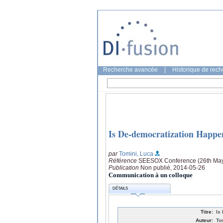
Recherche avancée
|
Historique de rec
Is De-democratization Happe
par
Tomini, Luca
Référence
SEESOX Conference (26th May 2
Publication
Non publié, 2014-05-26
Communication à un colloque
DÉTAILS
Titre:
Is
Auteur:
To