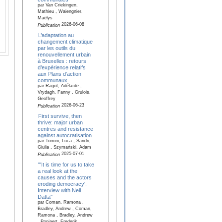
par Van Criekingen,
Mathieu , Waiengnier,
Maëlys
2026-06-08
Publication
L’adaptation au
changement climatique
par les outils du
renouvellement urbain
à Bruxelles : retours
d’expérience relatifs
aux Plans d’action
communaux
par Ragot, Adélaïde ,
Vrydagh, Fanny , Grulois,
Geoffrey
2026-06-23
Publication
First survive, then
thrive: major urban
centres and resistance
against autocratisation
par Tomini, Luca , Sandri,
Giulia , Szymański, Adam
2025-07-01
Publication
"'It is time for us to take
a real look at the
causes and the actors
eroding democracy'.
Interview with Neil
Datta"
par Coman, Ramona ,
Bradley, Andrew , Coman,
Ramona , Bradley, Andrew