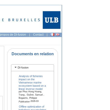
propos de DI-fusion
|
Contact
|
Documents en relation
DI-fusion
Analysis of fisheries
impact on the
Vietnamese marine
ecosystem based on a
linear inverse model
par Phuc-Hong Hoang,
Trang , Guéret, Samuel ,
Bogaerts, Philippe
2026-03
Publication
Offline optimization of
trehalose accumulation