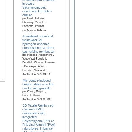
in yeast
Saccharomyces
cerevisiae fed-batch
culture
par Huet, Antoine ,
Sbarciog, Mihaela ,
Bogaerts, Philippe
2025-10
Publication
A validated numerical
framework for
hydrogen-enriched
combustion in a micro
gas turbine combustor
par Piscopo, Alessandro ,
Yousefzad Farrokhi,
Farshid , Giuntini, Lorenzo
, De Paepe, Ward ,
Parente, Alessandro
2027-01-15
Publication
Microwave-induced
healing ability of sulfur
mortar with graphite
par Wang, Qinjian ,
Snoeck, Didier
2026-09-05
Publication
3D Textile Reinforced
Cement (TRC)
composites with
integrated
Polypropylene (PP) or
Polyvinyl Alcohol (PVA)
microfibres: influence