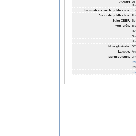
Auteur:
De
Bo
Informations sur la publication:
Jo
Statut de publication:
Pu
Sujet CREF:
Sc
Mots-clés:
Bi
Hy
No
Un
Note générale:
SC
Langue:
An
Identificateurs:
ur
in
in
in