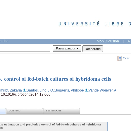
herche
Mon DI-fusion
|
À 
Passe-partout
Citer
e control of fed-batch cultures of hybridoma cells
Amribt, Zakaria
;Santos, Lino L.O.
;Bogaerts, Philippe
;Vande Wouwer, A.
: 10.1016/j.jprocont.2014.12.006
CONTENU
STATISTIQUES
ate estimation and predictive control of fed-batch cultures of hybridoma
lls