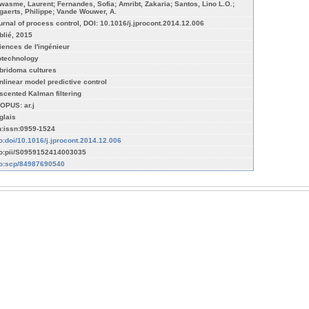
wasme, Laurent; Fernandes, Sofia; Amribt, Zakaria; Santos, Lino L.O.;
gaerts, Philippe; Vande Wouwer, A.
urnal of process control, DOI: 10.1016/j.jprocont.2014.12.006
blié, 2015
iences de l'ingénieur
otechnology
bridoma cultures
nlinear model predictive control
scented Kalman filtering
OPUS: ar.j
glais
n:issn:0959-1524
fo:doi/10.1016/j.jprocont.2014.12.006
fo:pii/S0959152414003035
fo:scp/84987690540