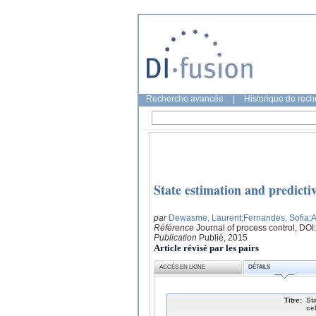
Recherche avancée
|
Historique de rec
State estimation and predictiv
par
Dewasme, Laurent
;Fernandes, Sofia
;
Référence
Journal of process control, DOI
Publication
Publié, 2015
Article révisé par les pairs
ACCÈS EN LIGNE
DÉTAILS
Titre:
St
ce