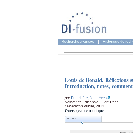
Recherche avancée
|
Historique de rec
Louis de Bonald, Réflexions su
Introduction, notes, commenta
par
Pranchère, Jean-Yves
Référence
Editions du Cerf, Paris
Publication
Publié, 2012
Ouvrage auteur unique
DÉTAILS
Titre:
Lo