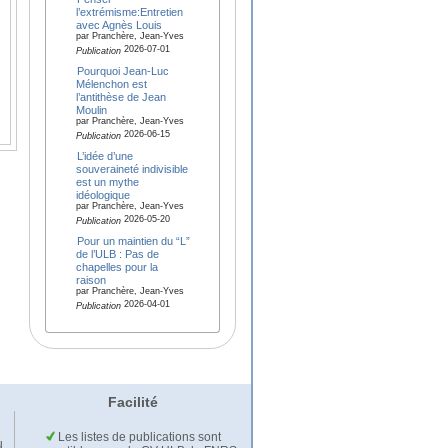
l’extrémisme:Entretien
avec Agnès Louis
par Pranchère, Jean-Yves
2026-07-01
Publication
Pourquoi Jean-Luc
Mélenchon est
l’antithèse de Jean
Moulin
par Pranchère, Jean-Yves
2026-06-15
Publication
L’idée d’une
souveraineté indivisible
est un mythe
idéologique
par Pranchère, Jean-Yves
2026-05-20
Publication
Pour un maintien du “L”
de l’ULB : Pas de
chapelles pour la
raison
par Pranchère, Jean-Yves
2026-04-01
Publication
Facilité
Les listes de publications sont
u