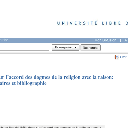
herche
Mon DI-fusion
|
À 
Passe-partout
Citer
r l’accord des dogmes de la religion avec la raison:
ires et bibliographie
uis de Bonald, Réflexions sur l’accord des dogmes de la religion avec la