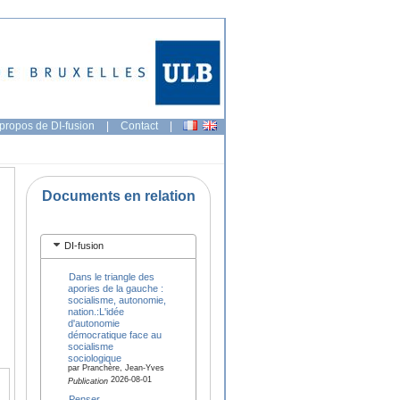
propos de DI-fusion
|
Contact
|
Documents en relation
DI-fusion
Dans le triangle des
apories de la gauche :
socialisme, autonomie,
nation.:L'idée
d'autonomie
démocratique face au
socialisme
sociologique
par Pranchère, Jean-Yves
2026-08-01
Publication
Penser