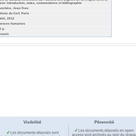
ison: Introduction, notes, commentaires et bibliographie
anchère, Jean-Yves
itions du Cerf, Paris
blié, 2012
iences humaines
6 p.
ançais
Visibilité
Pérennité
Les documents déposés en open-
Les documents déposés sont
access sont archivés au sein du résea