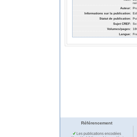
ra
Auteur:
Pr
Informations sur la publication:
Ed
Statut de publication:
Pu
Sujet CREF:
Sc
Volumes/pages:
18
Langue:
Fr
Référencement
Les publications encodées