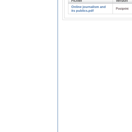
Fichier
Version
Online journalism and
Postprint
its publics.pdf