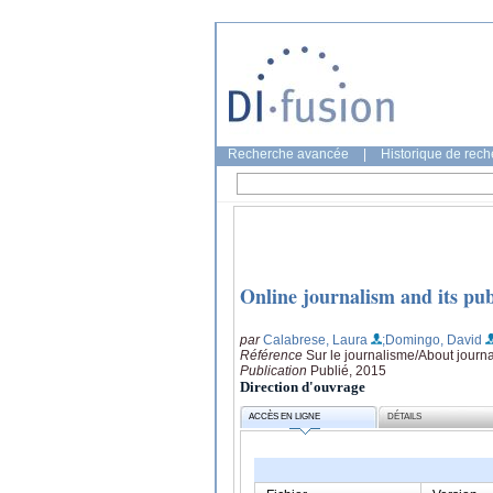
Recherche avancée
|
Historique de rec
Online journalism and its pub
par
Calabrese, Laura
;Domingo, David
Référence
Sur le journalisme/About journ
Publication
Publié, 2015
Direction d'ouvrage
ACCÈS EN LIGNE
DÉTAILS