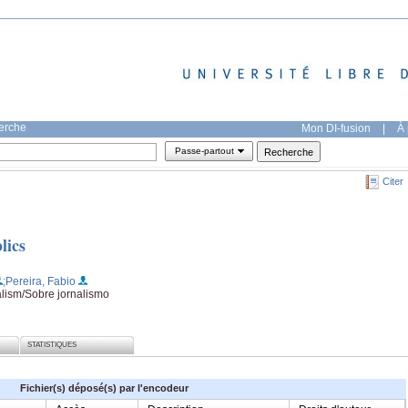
herche
Mon DI-fusion
|
À 
Passe-partout
Citer
lics
;Pereira, Fabio
alism/Sobre jornalismo
STATISTIQUES
Fichier(s) déposé(s) par l'encodeur