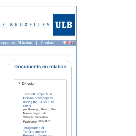
propos de DI-fusion
|
Contact
|
Documents en relation
DI-fusion
Scientific experts in
Belgian newspapers
during the COVID-19
crisis
par Domingo, David , Van
Marion, Ingrid , de
Valeriola, Sébastien
2025-11-28
Publication
Imaginaries of
Totalitarianism in
Everyday Discourse: