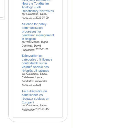
How the Totalitarian
Analogy Fuels
Reactionary Narratives
par Calabrese, Laura
2025-07-09
Publication
Science for policy
communication
processes for
pandemic management
in Belgium
par Van Marion, Ingrid ,
Domingo, David
2025-11-28
Publication
Démystifier les
catégories : l’influence
contextuelle sur la
visibilité sociale des
réfugiés climatiques
par Calabrese, Laura ,
Calabrese, Laura ,
Kondratov, Alexander
2025
Publication
Faut-il interdire ou
sanctionner les
réseaux sociaux en
Europe ?
par Calabrese, Laura
2025-01-15
Publication